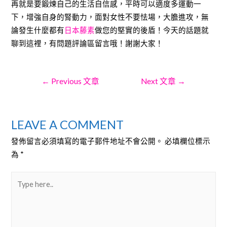
再就是要鍛煉自己的生活自信感，平時可以適度多運動一
下，增強自身的腎動力，面對女性不要怯場，大膽進攻，無
論發生什麼都有
日本藤素
做您的堅實的後盾！今天的話題就
聊到這裡，有問題評論區留言哦！謝謝大家！
文
←
Previous 文章
Next 文章
→
章
LEAVE A COMMENT
發佈留言必須填寫的電子郵件地址不會公開。
必填欄位標示
為
*
導
Type
here..
覽