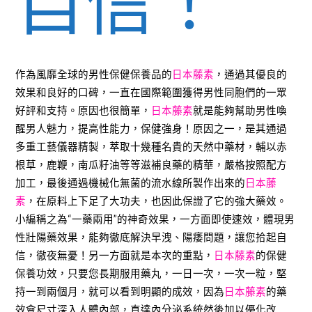
自信！
作為風靡全球的男性保健保養品的
日本藤素
，通過其優良的
效果和良好的口碑，一直在國際範圍獲得男性同胞們的一眾
好評和支持。原因也很簡單，
日本藤素
就是能夠幫助男性喚
醒男人魅力，提高性能力，保健強身！原因之一，是其通過
多重工藝儀器精製，萃取十幾種名貴的天然中藥材，輔以赤
根草，鹿鞭，南瓜籽油等等滋補良藥的精華，嚴格按照配方
加工，最後通過機械化無菌的流水線所製作出來的
日本藤
素
，在原料上下足了大功夫，也因此保證了它的強大藥效。
小編稱之為“一藥兩用”的神奇效果，一方面即使速效，體現男
性壯陽藥效果，能夠徹底解決早洩、陽痿問題，讓您拾起自
信，徹夜無憂！另一方面就是本次的重點，
日本藤素
的保健
保養功效，只要您長期服用藥丸，一日一次，一次一粒，堅
持一到兩個月，就可以看到明顯的成效，因為
日本藤素
的藥
效會尺寸深入人體內部，直達內分泌系統然後加以優化改