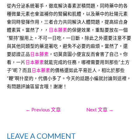
從內分泌系統著手，徹底解決毒素淤積問題，同時藥中的各
種微量元素也會滋補你的腎臟和肌體，以及藥中的壯陽元素
會同時發揮作用，三者合力共同解決人體問題，提高綜合身
體素質。當然了，，
日本藤素
的保健效果，重點要放在一個
“堅持”服用上，不可一日吃，一日斷，除此之外還要注意不要
與其他同類型的藥混著吃，避免不必要的麻煩。當然了，還
要認證正品
日本藤素
，切莫貪圖小便宜反而會害了自己。你
看，一片
日本藤素
就能完成的任務，哪裡需要用到那些“土方
子”呢？而且
日本藤素
的價格還如此平易近人，相比於那些
“鞭”啊什麼的，代價小多了。今天的話題小編就討論到這裡，
有問題評論區留言哦！謝謝！
文
←
Previous 文章
Next 文章
→
LEAVE A COMMENT