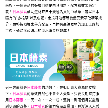
來說，一個藥品的好壞自然是由其用料，配方和效果來定
義！
日本藤素
藥丸選材來自十幾種名貴的中草藥，輔以日本
獨有的“赤根草”以及鹿鞭，南瓜籽油等等微量元素萃取精華成
分，嚴格按照獨家秘方配置，再通過高端器材的加工工廠加
工後，通過無菌環境的流水線最終製成！
另一方面就是
日本藤素
的功效了，在如此龐大資源的支撐
下，
日本藤素
的藥效自然也不會令人失望。只要長期堅持服
用
日本藤素
，一天一次，一次一粒，堅持一到兩個月就能看
到明顯的改善，
日本藤素
的藥力會層層疊加，逐漸深入人體