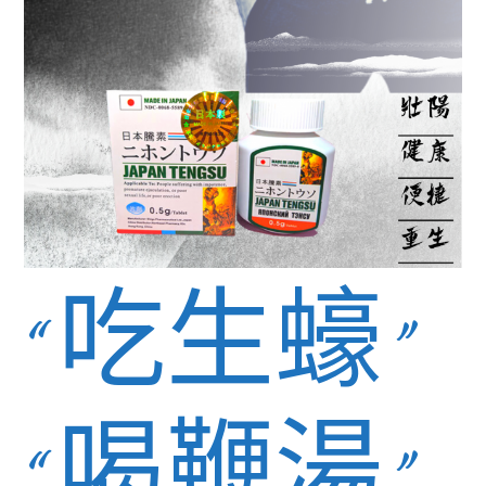
“吃生蠔”
“喝鞭湯”