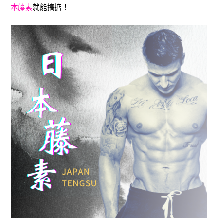
本藤素
就能搞掂！