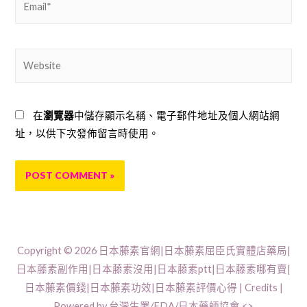
Website
在
瀏覽器
中儲存顯示名稱、電子郵件地址及個人網站網
址，以供下次發佈留言時使用。
Copyright © 2026
日本藤素官網|日本藤素屈臣氏實體店藥局|
日本藤素副作用|日本藤素沒用|日本藤素ptt|日本藤素哪有賣|
日本藤素價錢|日本藤素功效|日本藤素評價心得
| Credits |
Powered by 台灣生署/FDA/日本藥師協會 <>