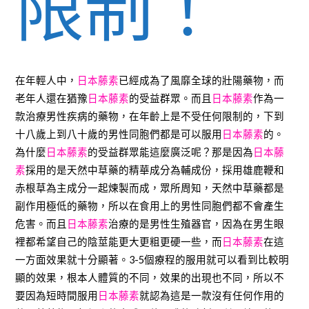
限制！
在年輕人中，
日本藤素
已經成為了風靡全球的壯陽藥物，而
老年人還在猶豫
日本藤素
的受益群眾。而且
日本藤素
作為一
款治療男性疾病的藥物，在年齡上是不受任何限制的，下到
十八歲上到八十歲的男性同胞們都是可以服用
日本藤素
的。
為什麼
日本藤素
的受益群眾能這麼廣泛呢？那是因為
日本藤
素
採用的是天然中草藥的精華成分為輔成份，採用雄鹿鞭和
赤根草為主成分一起煉製而成，眾所周知，天然中草藥都是
副作用極低的藥物，所以在食用上的男性同胞們都不會產生
危害。而且
日本藤素
治療的是男性生殖器官，因為在男生眼
裡都希望自己的陰莖能更大更粗更硬一些，而
日本藤素
在這
一方面效果就十分顯著。3-5個療程的服用就可以看到比較明
顯的效果，根本人體質的不同，效果的出現也不同，所以不
要因為短時間服用
日本藤素
就認為這是一款沒有任何作用的