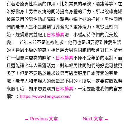
有著治療男性疾病的作用，比如常見的早洩，陽痿等等，在
治好你身上男性疾病的同時提高身體的活力，所以說雄鹿鞭
被廣泛用於男性功能障礙。聽完小編上述的描述，男性同胞
們的老年人是不是感到很興奮呢？重獲活力，就從此刻開
始，趕緊購買並服用
日本藤素
吧！小編期待你們的完美蛻
變！ 老年人並不是無欲無求，他們也是想要得到性愛生活
的。通過小編的解惑，相信廣大男性同胞們都會對日本藤素
有一個更深層次的瞭解，
日本藤素
不僅不受年齡的限制，而
且還能讓老年人重獲活力，對年輕男性同胞們的好處可就更
多了！但是不要過於追求效果而過度服用日本藤素的藥量
哦，老年人和年輕人的藥量是不同的，所以一定要按照說明
來服用哦。如果想要購買
日本藤素
，一定要認准我們的官方
網址：
https://www.tengsus.com/
文
←
Previous 文章
Next 文章
→