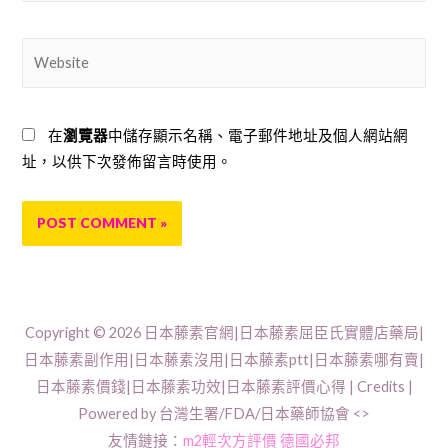
Website
在
瀏覽器
中儲存顯示名稱、電子郵件地址及個人網站網
址，以供下次發佈留言時使用。
Copyright © 2026
日本藤素官網|日本藤素屈臣氏實體店藥局|
日本藤素副作用|日本藤素沒用|日本藤素ptt|日本藤素哪有賣|
日本藤素價錢|日本藤素功效|日本藤素評價心得
| Credits |
Powered by 台灣生署/FDA/日本藥師協會 <>
友情鏈接：
m2輕次方評價
德國必邦