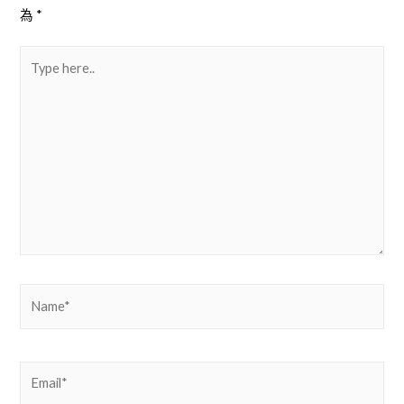
為
*
導
Type
here..
覽
Name*
Email*